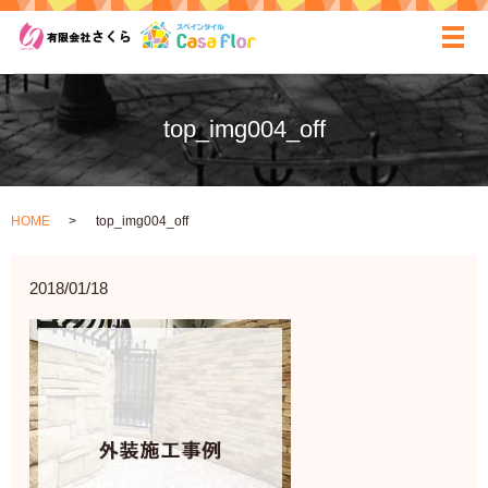
ãƒ
top_img004_off
HOME
top_img004_off
2018/01/18