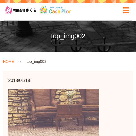
ãƒ
top_img002
HOME
top_img002
2018/01/18