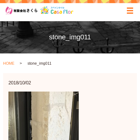
ãƒ
stone_img011
HOME
stone_img011
2018/10/02