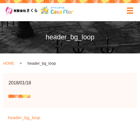
ãƒ
header_bg_loop
HOME
header_bg_loop
2018/01/18
header_bg_loop