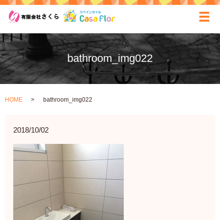
ãƒ
bathroom_img022
HOME
bathroom_img022
2018/10/02