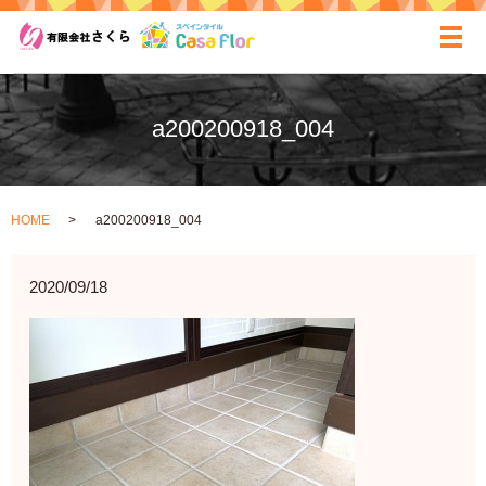
ãƒ
a200200918_004
HOME
a200200918_004
2020/09/18