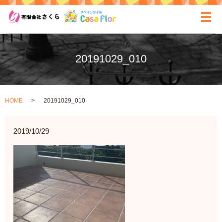
ãƒ
20191029_010
HOME
20191029_010
2019/10/29