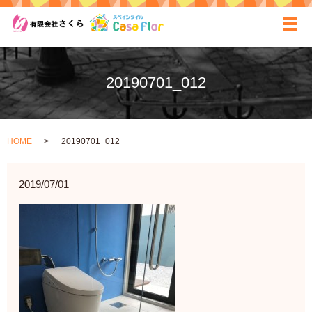
ãƒ
20190701_012
HOME
20190701_012
2019/07/01