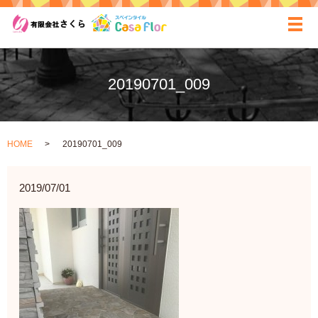
ãƒ
20190701_009
HOME
20190701_009
2019/07/01