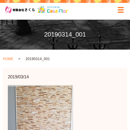
ãƒ
20190314_001
HOME
20190314_001
2019/03/14