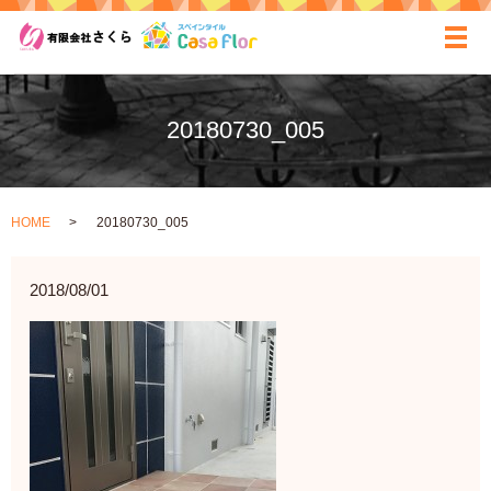
ãƒ
20180730_005
HOME
20180730_005
2018/08/01