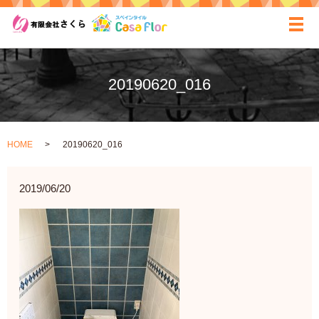
ãƒ
20190620_016
HOME
20190620_016
2019/06/20