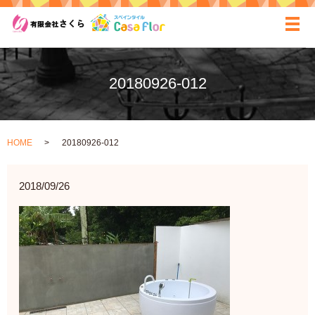
ãƒ
20180926-012
HOME
20180926-012
2018/09/26