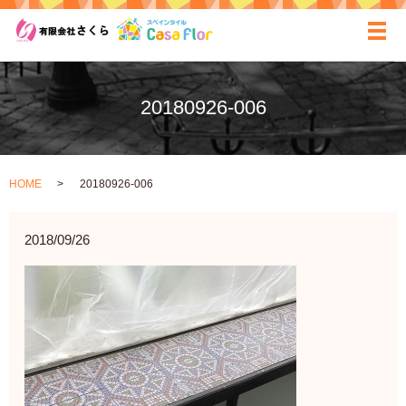
ãƒ
20180926-006
HOME
20180926-006
2018/09/26