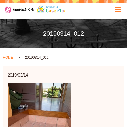
ãƒ
20190314_012
HOME
20190314_012
2019/03/14