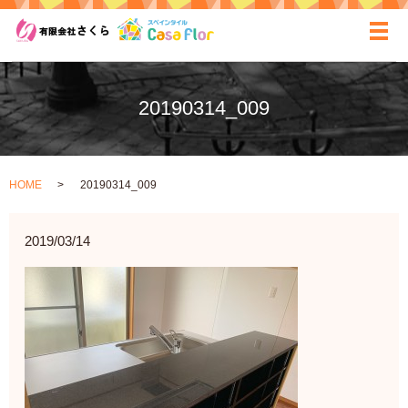
ãƒ
20190314_009
HOME
20190314_009
2019/03/14