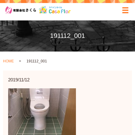
ãƒ
191112_001
HOME
191112_001
2019/11/12